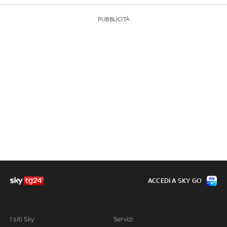
PUBBLICITÀ
ACCEDI A SKY GO
I siti Sky:
Servizi: