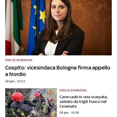
EMILIA ROMAGNA
Cospito: vicesindaca Bologna firma appello
a Nordio
08 gen - 20:03
EMILIA ROMAGNA
Cane cade in una scarpata,
salvato da Vigili Fuoco nel
Cesenate
08 gen - 16:58