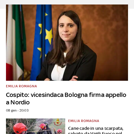
EMILIA ROMAGNA
Cospito: vicesindaca Bologna firma appello
a Nordio
08 gen - 20:03
EMILIA ROMAGNA
Cane cade in una scarpata,
salvato da Vigili Fuoco nel