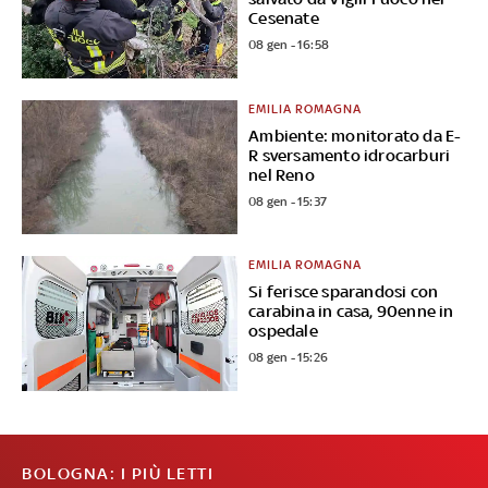
Cesenate
08 gen - 16:58
EMILIA ROMAGNA
Ambiente: monitorato da E-
R sversamento idrocarburi
nel Reno
08 gen - 15:37
EMILIA ROMAGNA
Si ferisce sparandosi con
carabina in casa, 90enne in
ospedale
08 gen - 15:26
BOLOGNA: I PIÙ LETTI