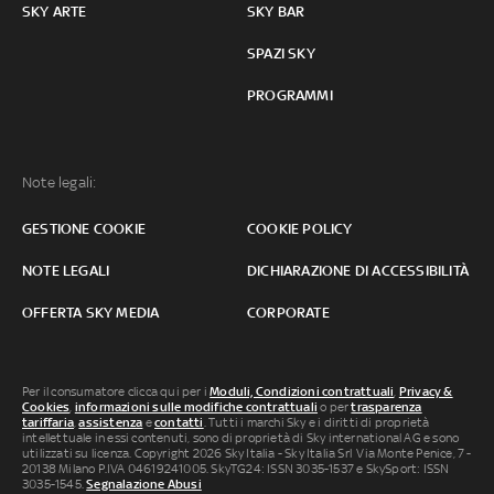
SKY ARTE
SKY BAR
SPAZI SKY
PROGRAMMI
Note legali:
GESTIONE COOKIE
COOKIE POLICY
NOTE LEGALI
DICHIARAZIONE DI ACCESSIBILITÀ
OFFERTA SKY MEDIA
CORPORATE
Per il consumatore clicca qui per i
Moduli, Condizioni contrattuali
,
Privacy &
Cookies
,
informazioni sulle modifiche contrattuali
o per
trasparenza
tariffaria
,
assistenza
e
contatti
. Tutti i marchi Sky e i diritti di proprietà
intellettuale in essi contenuti, sono di proprietà di Sky international AG e sono
utilizzati su licenza. Copyright 2026 Sky Italia - Sky Italia Srl Via Monte Penice, 7 -
20138 Milano P.IVA 04619241005. SkyTG24: ISSN 3035-1537 e SkySport: ISSN
3035-1545.
Segnalazione Abusi