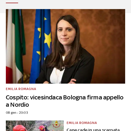
EMILIA ROMAGNA
Cospito: vicesindaca Bologna firma appello
a Nordio
08 gen - 20:03
EMILIA ROMAGNA
Cane cade in una scarpata,