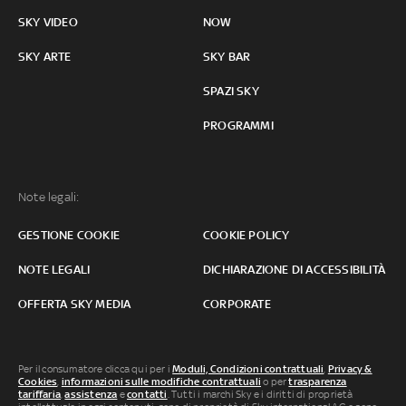
SKY VIDEO
NOW
SKY ARTE
SKY BAR
SPAZI SKY
PROGRAMMI
Note legali:
GESTIONE COOKIE
COOKIE POLICY
NOTE LEGALI
DICHIARAZIONE DI ACCESSIBILITÀ
OFFERTA SKY MEDIA
CORPORATE
Per il consumatore clicca qui per i
Moduli, Condizioni contrattuali
,
Privacy &
Cookies
,
informazioni sulle modifiche contrattuali
o per
trasparenza
tariffaria
,
assistenza
e
contatti
. Tutti i marchi Sky e i diritti di proprietà