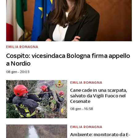
EMILIA ROMAGNA
Cospito: vicesindaca Bologna firma appello
a Nordio
08 gen - 20:03
EMILIA ROMAGNA
Cane cade in una scarpata,
salvato da Vigili Fuoco nel
Cesenate
08 gen - 16:58
EMILIA ROMAGNA
Ambiente: monitorato da E-