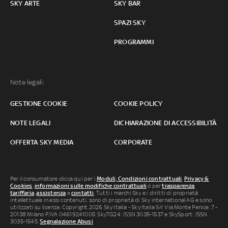
SKY ARTE
SKY BAR
SPAZI SKY
PROGRAMMI
Note legali:
GESTIONE COOKIE
COOKIE POLICY
NOTE LEGALI
DICHIARAZIONE DI ACCESSIBILITÀ
OFFERTA SKY MEDIA
CORPORATE
Per il consumatore clicca qui per i
Moduli, Condizioni contrattuali
,
Privacy &
Cookies
,
informazioni sulle modifiche contrattuali
o per
trasparenza
tariffaria
,
assistenza
e
contatti
. Tutti i marchi Sky e i diritti di proprietà
intellettuale in essi contenuti, sono di proprietà di Sky international AG e sono
utilizzati su licenza. Copyright 2026 Sky Italia - Sky Italia Srl Via Monte Penice, 7 -
20138 Milano P.IVA 04619241005. SkyTG24: ISSN 3035-1537 e SkySport: ISSN
3035-1545.
Segnalazione Abusi