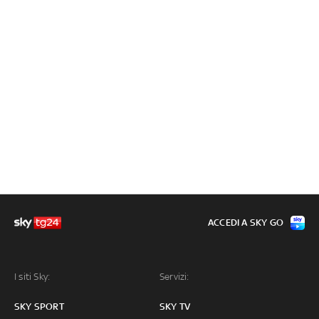
ACCEDI A SKY GO
I siti Sky:
Servizi:
SKY SPORT
SKY TV