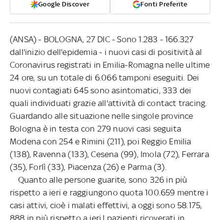
Google Discover
Fonti Preferite
(ANSA) - BOLOGNA, 27 DIC - Sono 1.283 - 166.327
dall'inizio dell'epidemia - i nuovi casi di positività al
Coronavirus registrati in Emilia-Romagna nelle ultime
24 ore, su un totale di 6.066 tamponi eseguiti. Dei
nuovi contagiati 645 sono asintomatici, 333 dei
quali individuati grazie all'attività di contact tracing.
Guardando alle situazione nelle singole province
Bologna è in testa con 279 nuovi casi seguita
Modena con 254 e Rimini (211), poi Reggio Emilia
(138), Ravenna (133), Cesena (99), Imola (72), Ferrara
(35), Forlì (33), Piacenza (26) e Parma (3).
Quanto alle persone guarite, sono 326 in più
rispetto a ieri e raggiungono quota 100.659 mentre i
casi attivi, cioè i malati effettivi, a oggi sono 58.175,
888 in più rispetto a ieri.I pazienti ricoverati in