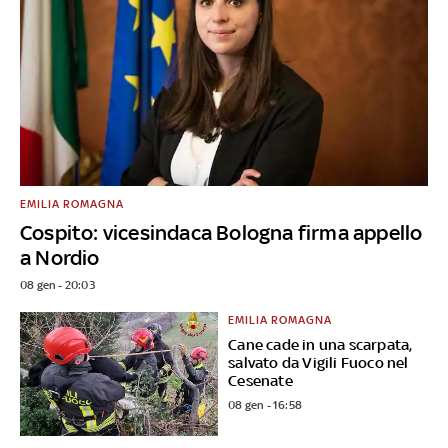
EMILIA ROMAGNA
Cospito: vicesindaca Bologna firma appello
a Nordio
08 gen - 20:03
EMILIA ROMAGNA
Cane cade in una scarpata,
salvato da Vigili Fuoco nel
Cesenate
08 gen - 16:58