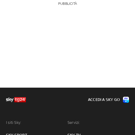
PUBBLICITÀ
ACCEDI A SKY GO
I siti Sky:
Servizi: