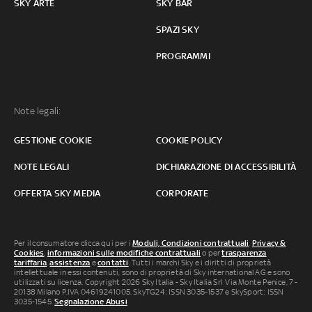
SKY ARTE
SKY BAR
SPAZI SKY
PROGRAMMI
Note legali:
GESTIONE COOKIE
COOKIE POLICY
NOTE LEGALI
DICHIARAZIONE DI ACCESSIBILITÀ
OFFERTA SKY MEDIA
CORPORATE
Per il consumatore clicca qui per i
Moduli, Condizioni contrattuali
,
Privacy &
Cookies
,
informazioni sulle modifiche contrattuali
o per
trasparenza
tariffaria
,
assistenza
e
contatti
. Tutti i marchi Sky e i diritti di proprietà
intellettuale in essi contenuti, sono di proprietà di Sky international AG e sono
utilizzati su licenza. Copyright 2026 Sky Italia - Sky Italia Srl Via Monte Penice, 7 -
20138 Milano P.IVA 04619241005. SkyTG24: ISSN 3035-1537 e SkySport: ISSN
3035-1545.
Segnalazione Abusi