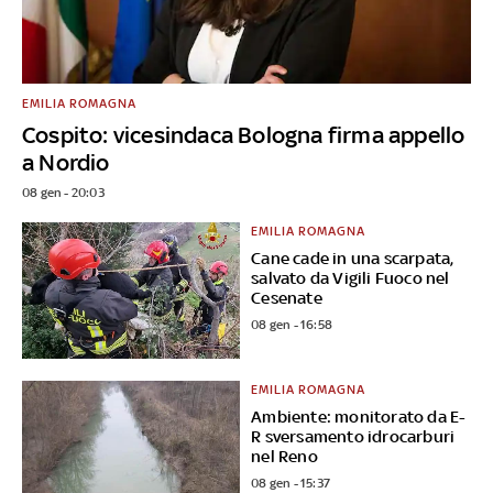
EMILIA ROMAGNA
Cospito: vicesindaca Bologna firma appello
a Nordio
08 gen - 20:03
EMILIA ROMAGNA
Cane cade in una scarpata,
salvato da Vigili Fuoco nel
Cesenate
08 gen - 16:58
EMILIA ROMAGNA
Ambiente: monitorato da E-
R sversamento idrocarburi
nel Reno
08 gen - 15:37