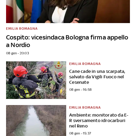
EMILIA ROMAGNA
Cospito: vicesindaca Bologna firma appello
a Nordio
08 gen - 20:03
EMILIA ROMAGNA
Cane cade in una scarpata,
salvato da Vigili Fuoco nel
Cesenate
08 gen - 16:58
EMILIA ROMAGNA
Ambiente: monitorato da E-
R sversamento idrocarburi
nel Reno
08 gen - 15:37