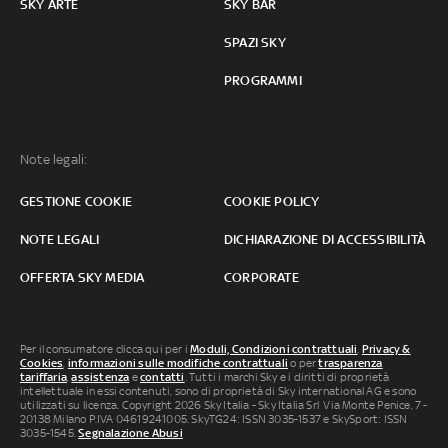
SKY ARTE
SKY BAR
SPAZI SKY
PROGRAMMI
Note legali:
GESTIONE COOKIE
COOKIE POLICY
NOTE LEGALI
DICHIARAZIONE DI ACCESSIBILITÀ
OFFERTA SKY MEDIA
CORPORATE
Per il consumatore clicca qui per i
Moduli, Condizioni contrattuali
,
Privacy &
Cookies
,
informazioni sulle modifiche contrattuali
o per
trasparenza
tariffaria
,
assistenza
e
contatti
. Tutti i marchi Sky e i diritti di proprietà
intellettuale in essi contenuti, sono di proprietà di Sky international AG e sono
utilizzati su licenza. Copyright 2026 Sky Italia - Sky Italia Srl Via Monte Penice, 7 -
20138 Milano P.IVA 04619241005. SkyTG24: ISSN 3035-1537 e SkySport: ISSN
3035-1545.
Segnalazione Abusi