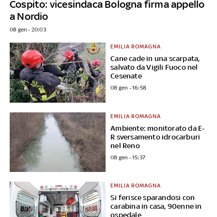
Cospito: vicesindaca Bologna firma appello
a Nordio
08 gen - 20:03
EMILIA ROMAGNA
Cane cade in una scarpata,
salvato da Vigili Fuoco nel
Cesenate
08 gen - 16:58
EMILIA ROMAGNA
Ambiente: monitorato da E-
R sversamento idrocarburi
nel Reno
08 gen - 15:37
EMILIA ROMAGNA
Si ferisce sparandosi con
carabina in casa, 90enne in
ospedale