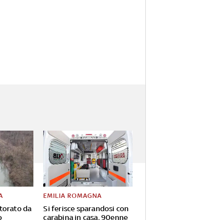
A
EMILIA ROMAGNA
torato da
Si ferisce sparandosi con
o
carabina in casa, 90enne