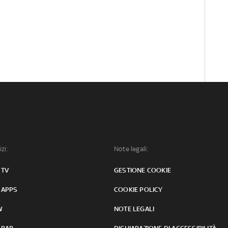
izi:
Note legali:
 TV
GESTIONE COOKIE
 APPS
COOKIE POLICY
W
NOTE LEGALI