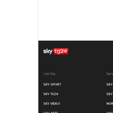
I siti Sky:
Serv
SKY SPORT
SKY
SKY TG24
SKY
SKY VIDEO
NO