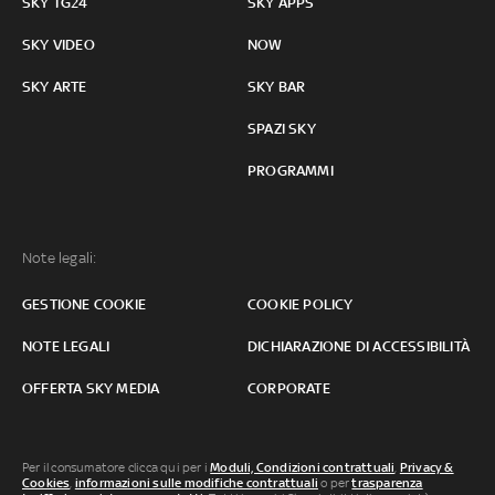
SKY TG24
SKY APPS
SKY VIDEO
NOW
SKY ARTE
SKY BAR
SPAZI SKY
PROGRAMMI
Note legali:
GESTIONE COOKIE
COOKIE POLICY
NOTE LEGALI
DICHIARAZIONE DI ACCESSIBILITÀ
OFFERTA SKY MEDIA
CORPORATE
Per il consumatore clicca qui per i
Moduli, Condizioni contrattuali
,
Privacy &
Cookies
,
informazioni sulle modifiche contrattuali
o per
trasparenza