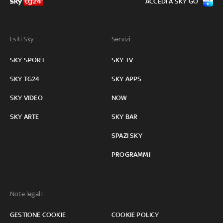
ACCEDI A SKY GO
I siti Sky:
Servizi:
SKY SPORT
SKY TV
SKY TG24
SKY APPS
SKY VIDEO
NOW
SKY ARTE
SKY BAR
SPAZI SKY
PROGRAMMI
Note legali:
GESTIONE COOKIE
COOKIE POLICY