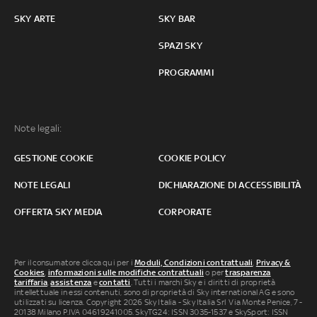
SKY ARTE
SKY BAR
SPAZI SKY
PROGRAMMI
Note legali:
GESTIONE COOKIE
COOKIE POLICY
NOTE LEGALI
DICHIARAZIONE DI ACCESSIBILITÀ
OFFERTA SKY MEDIA
CORPORATE
Per il consumatore clicca qui per i
Moduli, Condizioni contrattuali
,
Privacy &
Cookies
,
informazioni sulle modifiche contrattuali
o per
trasparenza
tariffaria
,
assistenza
e
contatti
. Tutti i marchi Sky e i diritti di proprietà
intellettuale in essi contenuti, sono di proprietà di Sky international AG e sono
utilizzati su licenza. Copyright 2026 Sky Italia - Sky Italia Srl Via Monte Penice, 7 -
20138 Milano P.IVA 04619241005. SkyTG24: ISSN 3035-1537 e SkySport: ISSN