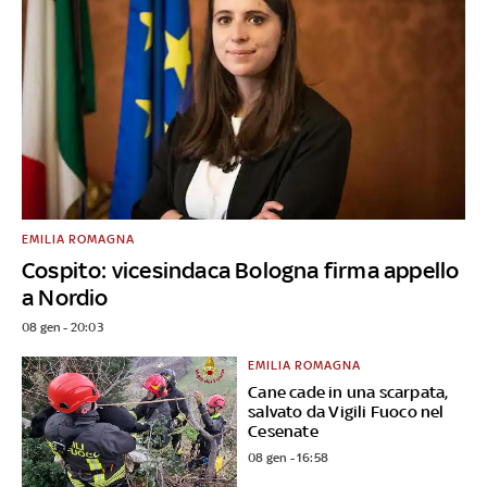
EMILIA ROMAGNA
Cospito: vicesindaca Bologna firma appello
a Nordio
08 gen - 20:03
EMILIA ROMAGNA
Cane cade in una scarpata,
salvato da Vigili Fuoco nel
Cesenate
08 gen - 16:58