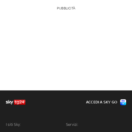
PUBBLICITÀ
ACCEDI A SKY GO
I siti Sky:
Servizi: