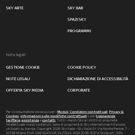
SKY ARTE
SKY BAR
SPAZI SKY
PROGRAMMI
Note legali:
GESTIONE COOKIE
COOKIE POLICY
NOTE LEGALI
DICHIARAZIONE DI ACCESSIBILITÀ
OFFERTA SKY MEDIA
CORPORATE
Per il consumatore clicca qui per i
Moduli, Condizioni contrattuali
,
Privacy &
Cookies
,
informazioni sulle modifiche contrattuali
o per
trasparenza
tariffaria
,
assistenza
e
contatti
. Tutti i marchi Sky e i diritti di proprietà
intellettuale in essi contenuti, sono di proprietà di Sky international AG e sono
utilizzati su licenza. Copyright 2026 Sky Italia - Sky Italia Srl Via Monte Penice, 7 -
20138 Milano P.IVA 04619241005. SkyTG24: ISSN 3035-1537 e SkySport: ISSN