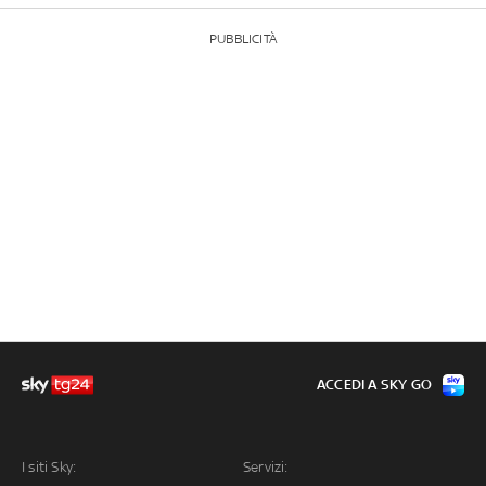
PUBBLICITÀ
ACCEDI A SKY GO
I siti Sky:
Servizi: