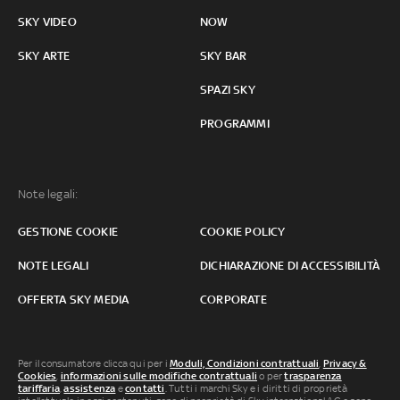
SKY VIDEO
NOW
SKY ARTE
SKY BAR
SPAZI SKY
PROGRAMMI
Note legali:
GESTIONE COOKIE
COOKIE POLICY
NOTE LEGALI
DICHIARAZIONE DI ACCESSIBILITÀ
OFFERTA SKY MEDIA
CORPORATE
Per il consumatore clicca qui per i
Moduli, Condizioni contrattuali
,
Privacy &
Cookies
,
informazioni sulle modifiche contrattuali
o per
trasparenza
tariffaria
,
assistenza
e
contatti
. Tutti i marchi Sky e i diritti di proprietà