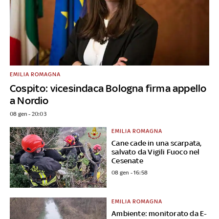
EMILIA ROMAGNA
Cospito: vicesindaca Bologna firma appello
a Nordio
08 gen - 20:03
EMILIA ROMAGNA
Cane cade in una scarpata,
salvato da Vigili Fuoco nel
Cesenate
08 gen - 16:58
EMILIA ROMAGNA
Ambiente: monitorato da E-