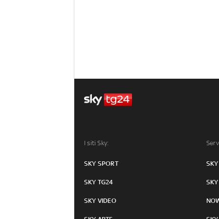
I siti Sky:
Serv
SKY SPORT
SKY
SKY TG24
SKY
SKY VIDEO
NO