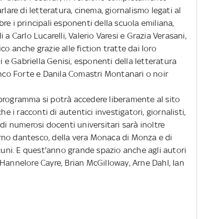
rlare di letteratura, cinema, giornalismo legati al
re i principali esponenti della scuola emiliana,
 a Carlo Lucarelli, Valerio Varesi e Grazia Verasani,
o anche grazie alle fiction tratte dai loro
e Gabriella Genisi, esponenti della letteratura
anco Forte e Danila Comastri Montanari o noir
 programma si potrà accedere liberamente al sito
he i racconti di autentici investigatori, giornalisti,
di numerosi docenti universitari sarà inoltre
nferno dantesco, della vera Monaca di Monza e di
lcuni. E quest'anno grande spazio anche agli autori
Hannelore Cayre, Brian McGilloway, Arne Dahl, Ian