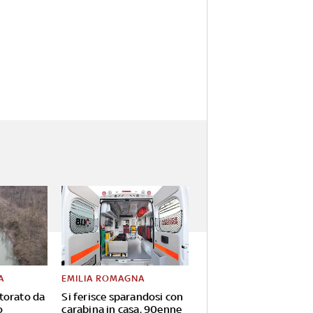
A
EMILIA ROMAGNA
torato da
Si ferisce sparandosi con
o
carabina in casa, 90enne