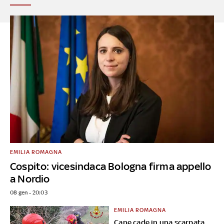
EMILIA ROMAGNA
Cospito: vicesindaca Bologna firma appello
a Nordio
08 gen - 20:03
EMILIA ROMAGNA
Cane cade in una scarpata,