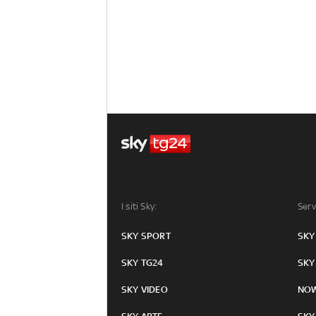
I siti Sky:
Serv
SKY SPORT
SKY
SKY TG24
SKY
SKY VIDEO
NO