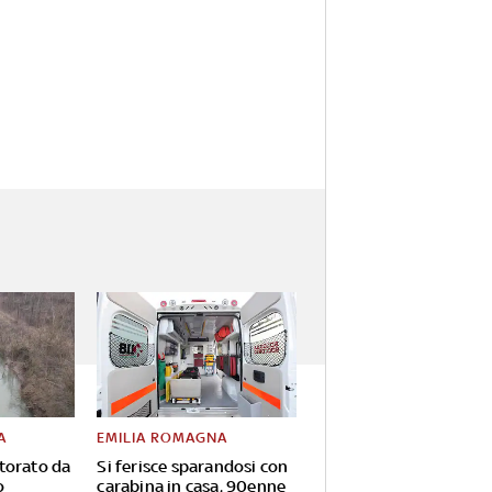
A
EMILIA ROMAGNA
torato da
Si ferisce sparandosi con
o
carabina in casa, 90enne