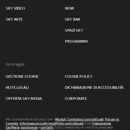
SKY VIDEO
NOW
SKY ARTE
SKY BAR
SPAZI SKY
PROGRAMMI
Note legali:
GESTIONE COOKIE
COOKIE POLICY
NOTE LEGALI
DICHIARAZIONE DI ACCESSIBILITÀ
OFFERTA SKY MEDIA
CORPORATE
Per il consumatore clicca qui per i
Moduli, Condizioni contrattuali
,
Privacy &
Cookies
,
informazioni sulle modifiche contrattuali
o per
trasparenza
tariffaria
,
assistenza
e
contatti
. Tutti i marchi Sky e i diritti di proprietà