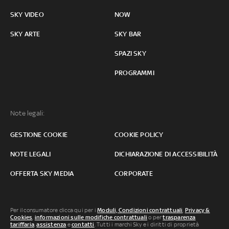
SKY VIDEO
NOW
SKY ARTE
SKY BAR
SPAZI SKY
PROGRAMMI
Note legali:
GESTIONE COOKIE
COOKIE POLICY
NOTE LEGALI
DICHIARAZIONE DI ACCESSIBILITÀ
OFFERTA SKY MEDIA
CORPORATE
Per il consumatore clicca qui per i
Moduli, Condizioni contrattuali
,
Privacy &
Cookies
,
informazioni sulle modifiche contrattuali
o per
trasparenza
tariffaria
,
assistenza
e
contatti
. Tutti i marchi Sky e i diritti di proprietà