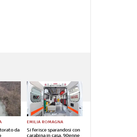
A
EMILIA ROMAGNA
torato da
Si ferisce sparandosi con
o
carabina in casa, 90enne