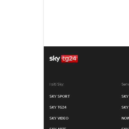
I siti Sky:
Serv
SKY SPORT
SKY
SKY TG24
SKY
SKY VIDEO
NO