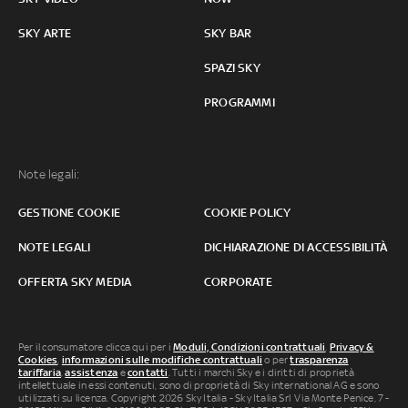
SKY ARTE
SKY BAR
SPAZI SKY
PROGRAMMI
Note legali:
GESTIONE COOKIE
COOKIE POLICY
NOTE LEGALI
DICHIARAZIONE DI ACCESSIBILITÀ
OFFERTA SKY MEDIA
CORPORATE
Per il consumatore clicca qui per i
Moduli, Condizioni contrattuali
,
Privacy &
Cookies
,
informazioni sulle modifiche contrattuali
o per
trasparenza
tariffaria
,
assistenza
e
contatti
. Tutti i marchi Sky e i diritti di proprietà
intellettuale in essi contenuti, sono di proprietà di Sky international AG e sono
utilizzati su licenza. Copyright 2026 Sky Italia - Sky Italia Srl Via Monte Penice, 7 -