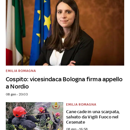
EMILIA ROMAGNA
Cospito: vicesindaca Bologna firma appello
a Nordio
08 gen - 20:03
EMILIA ROMAGNA
Cane cade in una scarpata,
salvato da Vigili Fuoco nel
Cesenate
08 gen - 16:58