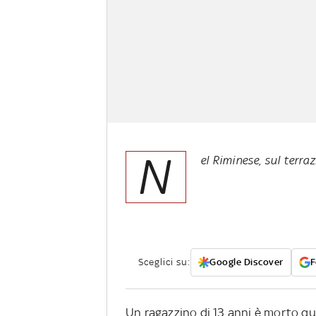
N
el Riminese, sul terra
Sceglici su:
Google Discover
F
Un ragazzino di 13 anni è morto que