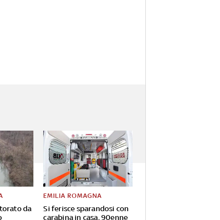
A
EMILIA ROMAGNA
torato da
Si ferisce sparandosi con
o
carabina in casa, 90enne