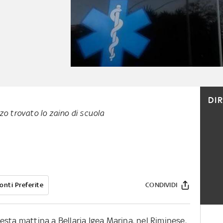
DI
zzo trovato lo zaino di scuola
onti Preferite
CONDIVIDI
sta mattina a Bellaria Igea Marina, nel Riminese,