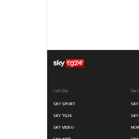
I siti Sky:
Serv
SKY SPORT
SKY
SKY TG24
SKY
SKY VIDEO
NO