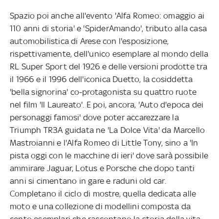
Spazio poi anche all'evento 'Alfa Romeo: omaggio ai
110 anni di storia' e 'SpiderAmando', tributo alla casa
automobilistica di Arese con l'esposizione,
rispettivamente, dell'unico esemplare al mondo della
RL Super Sport del 1926 e delle versioni prodotte tra
il 1966 e il 1996 dell'iconica Duetto, la cosiddetta
'bella signorina' co-protagonista su quattro ruote
nel film 'Il Laureato'. E poi, ancora, 'Auto d'epoca dei
personaggi famosi' dove poter accarezzare la
Triumph TR3A guidata ne 'La Dolce Vita' da Marcello
Mastroianni e l'Alfa Romeo di Little Tony, sino a 'In
pista oggi con le macchine di ieri' dove sarà possibile
ammirare Jaguar, Lotus e Porsche che dopo tanti
anni si cimentano in gare e raduni old car.
Completano il ciclo di mostre, quella dedicata alle
moto e una collezione di modellini composta da
cento esemplari che raccontano la storia della vita