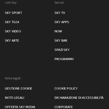
I siti Sky:
Servizi:
SKY SPORT
SKY TV
SKY TG24
SKY APPS
SKY VIDEO
NOW
SKY ARTE
SKY BAR
SPAZI SKY
PROGRAMMI
Note legali:
GESTIONE COOKIE
COOKIE POLICY
NOTE LEGALI
DICHIARAZIONE DI ACCESSIBILITÀ
OFFERTA SKY MEDIA
CORPORATE