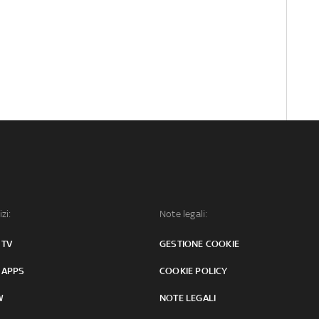
izi:
Note legali:
 TV
GESTIONE COOKIE
 APPS
COOKIE POLICY
W
NOTE LEGALI