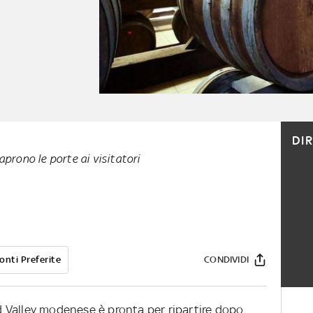
DI
prono le porte ai visitatori
onti Preferite
CONDIVIDI
 Valley modenese è pronta per ripartire dopo