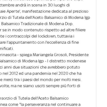
tembre andrà in scena in 30 luoghi di
taie Aperte', manifestazione dedicata al prezioso
zio di Tutela dell'Aceto Balsamico di Modena Igp
to Balsamico Tradizionale di Modena Dop.
se in modo contenuto rispetto ad altre filiere
te i contraccolpi del lockdown, tuttavia i
re l'appuntamento con l'eccellenza di fine
ificati.
nascita - spiega Mariangela Grosoli, Presidente
 Balsamico di Modena Igp - l distretto modenese
eci anni due situazioni che avrebbero potuto
to nel 2012 ed una pandemia nel 2020 che ha
 e merci tra i paesi del mondo per molti mesi.
volte, ma ne siamo usciti sempre più forti di
sorzio di Tutela dell'Aceto Balsamico
inea come "la perseveranza nel continuare a