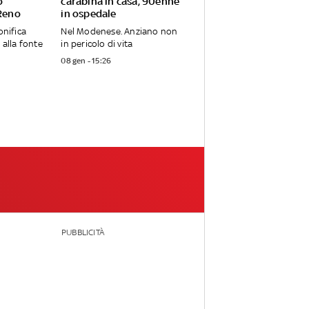
o
carabina in casa, 90enne
 Reno
in ospedale
onifica
Nel Modenese. Anziano non
 alla fonte
in pericolo di vita
08 gen - 15:26
PUBBLICITÀ