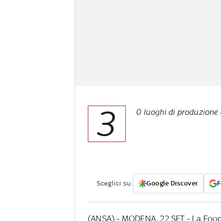
3
0 luoghi di produzione a
Sceglici su:
Google Discover
F
(ANSA) - MODENA, 22 SET - La Food