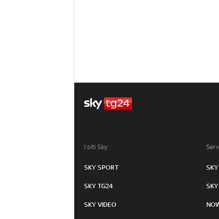
I siti Sky:
Serv
SKY SPORT
SKY
SKY TG24
SKY
SKY VIDEO
NO