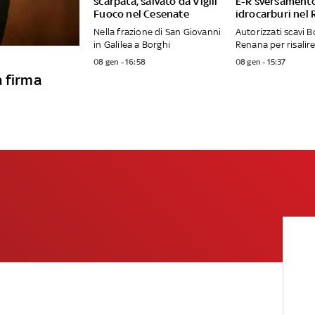
scarpata, salvato da Vigili
E-R sversament
Fuoco nel Cesenate
idrocarburi nel
Nella frazione di San Giovanni
Autorizzati scavi B
in Galilea a Borghi
Renana per risalire
08 gen - 16:58
08 gen - 15:37
a firma