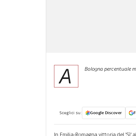
A
Bologna percentuale min
Sceglici su:
Google Discover
F
In Emilia-Romagna vittoria del 'Sì' 