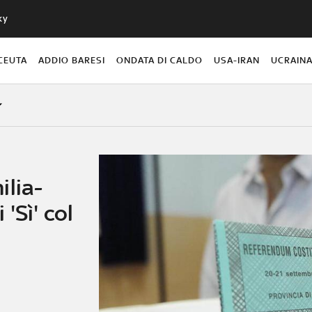
ky
CEUTA
ADDIO BARESI
ONDATA DI CALDO
USA-IRAN
UCRAIN
ilia-
'Sì' col