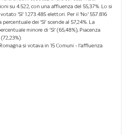
ioni su 4.522, con una affluenza del 55,37%. Lo si
otato 'Sì' 1.273.485 elettori. Per il 'No' 557.816
a percentuale dei 'Sì' scende al 57,24%. La
percentuale minore di 'Sì' (65,48%), Piacenza
 (72,23%).
a-Romagna si votava in 15 Comuni - l'affluenza