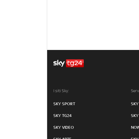
I siti Sky:
Serv
SKY SPORT
SKY
SKY TG24
SKY
SKY VIDEO
NO