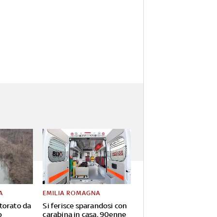
A
EMILIA ROMAGNA
torato da
Si ferisce sparandosi con
o
carabina in casa, 90enne