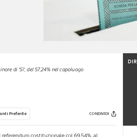
DI
ore di 'Sì', del 57,24% nel capoluogo
onti Preferite
CONDIVIDI
al referendum costituzionale col 69,54%, al