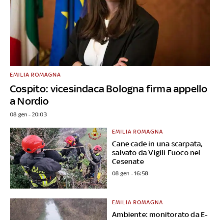
EMILIA ROMAGNA
Cospito: vicesindaca Bologna firma appello
a Nordio
08 gen - 20:03
EMILIA ROMAGNA
Cane cade in una scarpata,
salvato da Vigili Fuoco nel
Cesenate
08 gen - 16:58
EMILIA ROMAGNA
Ambiente: monitorato da E-