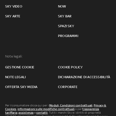
SKY VIDEO
NOW
SKY ARTE
SKY BAR
SPAZI SKY
PROGRAMMI
Note legali:
GESTIONE COOKIE
COOKIE POLICY
NOTE LEGALI
DICHIARAZIONE DI ACCESSIBILITÀ
OFFERTA SKY MEDIA
CORPORATE
Per il consumatore clicca qui per i
Moduli, Condizioni contrattuali
,
Privacy &
Cookies
,
informazioni sulle modifiche contrattuali
o per
trasparenza
tariffaria
,
assistenza
e
contatti
. Tutti i marchi Sky e i diritti di proprietà