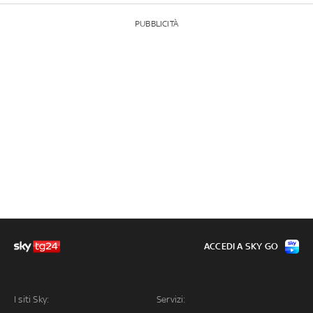
PUBBLICITÀ
ACCEDI A SKY GO
I siti Sky:
Servizi: