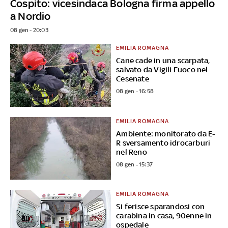
Cospito: vicesindaca Bologna firma appello
a Nordio
08 gen - 20:03
EMILIA ROMAGNA
Cane cade in una scarpata,
salvato da Vigili Fuoco nel
Cesenate
08 gen - 16:58
EMILIA ROMAGNA
Ambiente: monitorato da E-
R sversamento idrocarburi
nel Reno
08 gen - 15:37
EMILIA ROMAGNA
Si ferisce sparandosi con
carabina in casa, 90enne in
ospedale