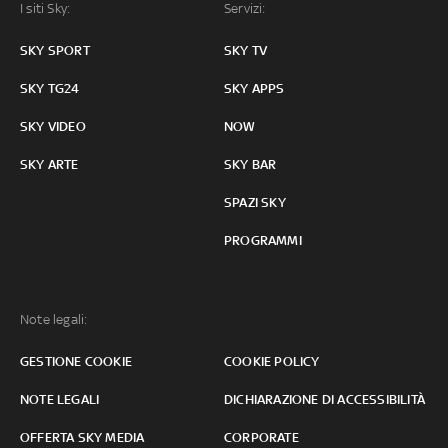
I siti Sky:
Servizi:
SKY SPORT
SKY TV
SKY TG24
SKY APPS
SKY VIDEO
NOW
SKY ARTE
SKY BAR
SPAZI SKY
PROGRAMMI
Note legali:
GESTIONE COOKIE
COOKIE POLICY
NOTE LEGALI
DICHIARAZIONE DI ACCESSIBILITÀ
OFFERTA SKY MEDIA
CORPORATE