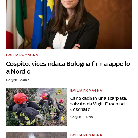
EMILIA ROMAGNA
Cospito: vicesindaca Bologna firma appello
a Nordio
08 gen - 20:03
EMILIA ROMAGNA
Cane cade in una scarpata,
salvato da Vigili Fuoco nel
Cesenate
08 gen - 16:58
EMILIA ROMAGNA