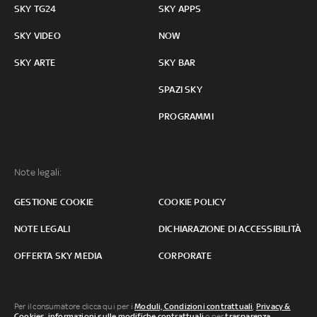
SKY TG24
SKY APPS
SKY VIDEO
NOW
SKY ARTE
SKY BAR
SPAZI SKY
PROGRAMMI
Note legali:
GESTIONE COOKIE
COOKIE POLICY
NOTE LEGALI
DICHIARAZIONE DI ACCESSIBILITÀ
OFFERTA SKY MEDIA
CORPORATE
Per il consumatore clicca qui per i
Moduli, Condizioni contrattuali
,
Privacy &
Cookies
,
informazioni sulle modifiche contrattuali
o per
trasparenza