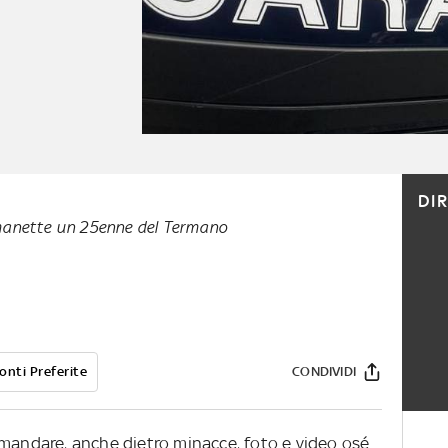
DI
 manette un 25enne del Termano
onti Preferite
CONDIVIDI
 mandare, anche dietro minacce, foto e video osé