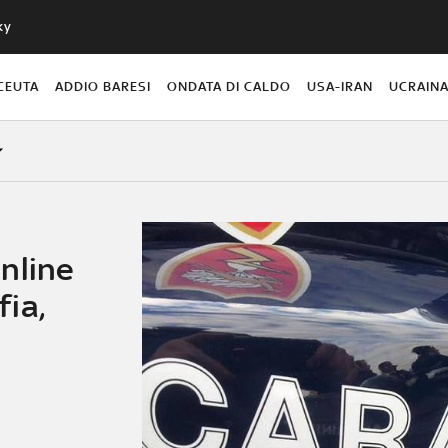
ky
CEUTA
ADDIO BARESI
ONDATA DI CALDO
USA-IRAN
UCRAIN
nline
ia,