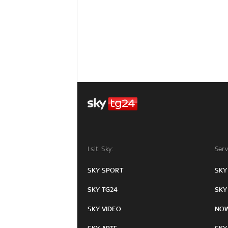
I siti Sky:
Serv
SKY SPORT
SKY
SKY TG24
SKY
SKY VIDEO
NO