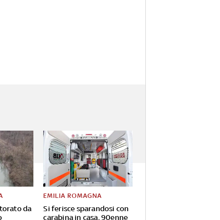
A
EMILIA ROMAGNA
torato da
Si ferisce sparandosi con
o
carabina in casa, 90enne