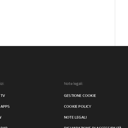
izi:
Note legali:
 TV
GESTIONE COOKIE
 APPS
COOKIE POLICY
W
NOTE LEGALI