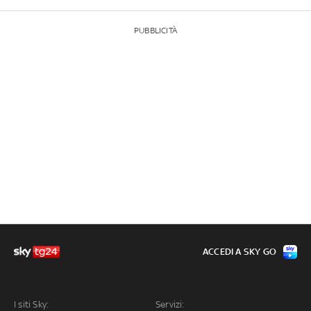
PUBBLICITÀ
ACCEDI A SKY GO
I siti Sky:
Servizi: