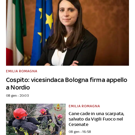
EMILIA ROMAGNA
Cospito: vicesindaca Bologna firma appello
a Nordio
08 gen - 20:03
EMILIA ROMAGNA
Cane cade in una scarpata,
salvato da Vigili Fuoco nel
Cesenate
08 gen - 16:58