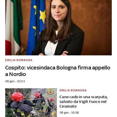
EMILIA ROMAGNA
Cospito: vicesindaca Bologna firma appello
a Nordio
08 gen - 20:03
EMILIA ROMAGNA
Cane cade in una scarpata,
salvato da Vigili Fuoco nel
Cesenate
08 gen - 16:58