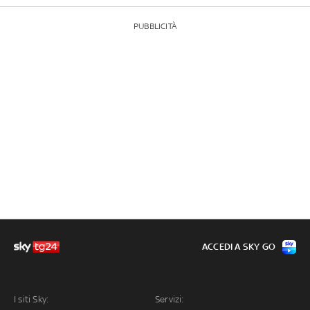
PUBBLICITÀ
ACCEDI A SKY GO
I siti Sky:
Servizi: