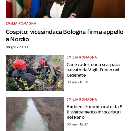
EMILIA ROMAGNA
Cospito: vicesindaca Bologna firma appello
a Nordio
08 gen - 20:03
EMILIA ROMAGNA
Cane cade in una scarpata,
salvato da Vigili Fuoco nel
Cesenate
08 gen - 16:58
EMILIA ROMAGNA
Ambiente: monitorato da E-
R sversamento idrocarburi
nel Reno
08 gen - 15:37