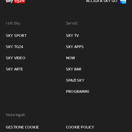
ACCEDI A SKY GO
I siti Sky:
Servizi:
SKY SPORT
SKY TV
SKY TG24
SKY APPS
SKY VIDEO
NOW
SKY ARTE
SKY BAR
SPAZI SKY
PROGRAMMI
Note legali:
GESTIONE COOKIE
COOKIE POLICY