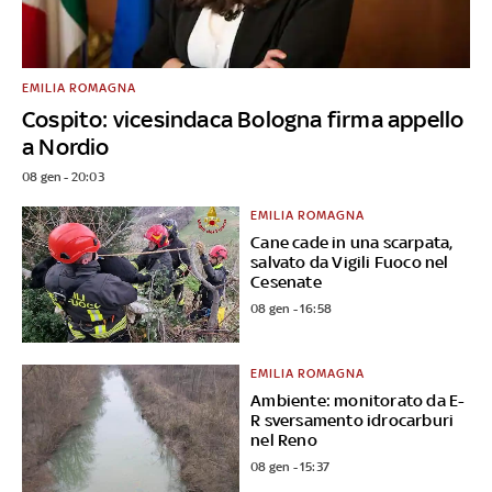
EMILIA ROMAGNA
Cospito: vicesindaca Bologna firma appello
a Nordio
08 gen - 20:03
EMILIA ROMAGNA
Cane cade in una scarpata,
salvato da Vigili Fuoco nel
Cesenate
08 gen - 16:58
EMILIA ROMAGNA
Ambiente: monitorato da E-
R sversamento idrocarburi
nel Reno
08 gen - 15:37