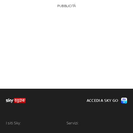
PUBBLICITÀ
ACCEDI A SKY GO
I siti Sky:
Servizi: