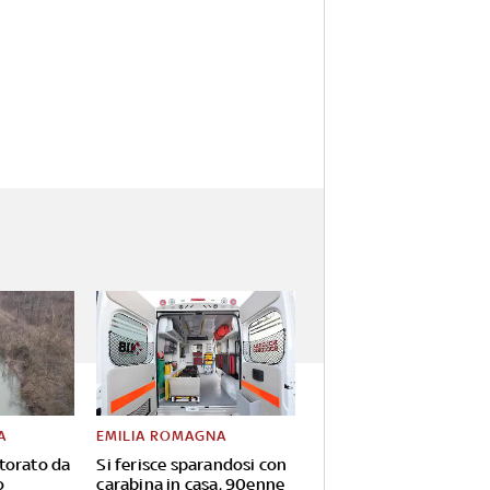
A
EMILIA ROMAGNA
torato da
Si ferisce sparandosi con
o
carabina in casa, 90enne