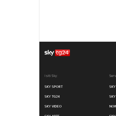
I siti Sky:
Serv
SKY SPORT
SKY
SKY TG24
SKY
SKY VIDEO
NO