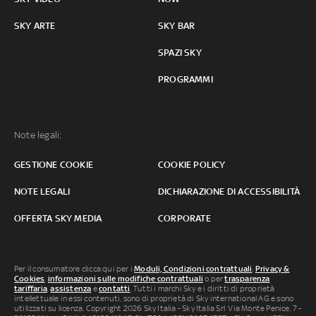
SKY ARTE
SKY BAR
SPAZI SKY
PROGRAMMI
Note legali:
GESTIONE COOKIE
COOKIE POLICY
NOTE LEGALI
DICHIARAZIONE DI ACCESSIBILITÀ
OFFERTA SKY MEDIA
CORPORATE
Per il consumatore clicca qui per i
Moduli, Condizioni contrattuali
,
Privacy &
Cookies
,
informazioni sulle modifiche contrattuali
o per
trasparenza
tariffaria
,
assistenza
e
contatti
. Tutti i marchi Sky e i diritti di proprietà
intellettuale in essi contenuti, sono di proprietà di Sky international AG e sono
utilizzati su licenza. Copyright 2026 Sky Italia - Sky Italia Srl Via Monte Penice, 7 -