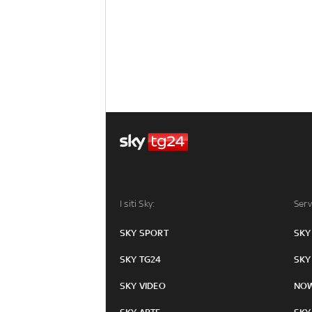
I siti Sky:
Serv
SKY SPORT
SKY
SKY TG24
SKY
SKY VIDEO
NO