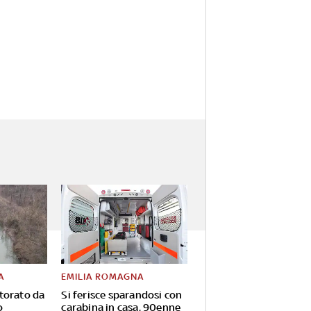
A
EMILIA ROMAGNA
torato da
Si ferisce sparandosi con
o
carabina in casa, 90enne