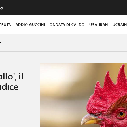
ky
CEUTA
ADDIO GUCCINI
ONDATA DI CALDO
USA-IRAN
UCRAI
lo', il
udice