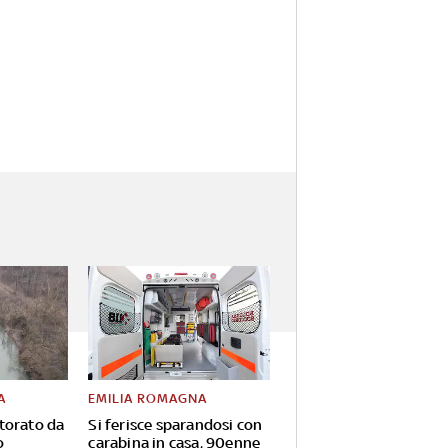
A
EMILIA ROMAGNA
torato da
Si ferisce sparandosi con
o
carabina in casa, 90enne