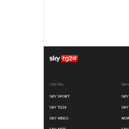
I siti Sky:
Serv
SKY SPORT
SKY
SKY TG24
SKY
SKY VIDEO
NO