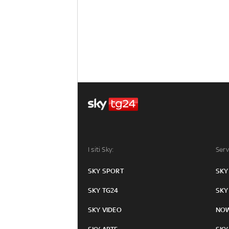
I siti Sky:
Serv
SKY SPORT
SKY
SKY TG24
SKY
SKY VIDEO
NO