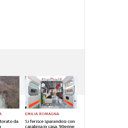
A
EMILIA ROMAGNA
torato da
Si ferisce sparandosi con
o
carabina in casa, 90enne