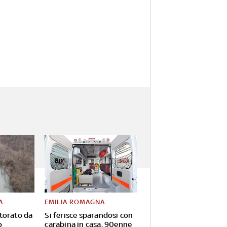
A
EMILIA ROMAGNA
torato da
Si ferisce sparandosi con
o
carabina in casa, 90enne