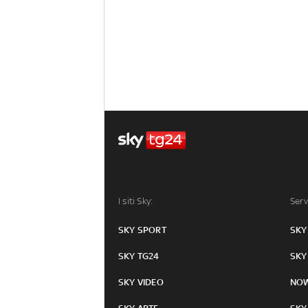
I siti Sky:
Serv
SKY SPORT
SKY
SKY TG24
SKY
SKY VIDEO
NO